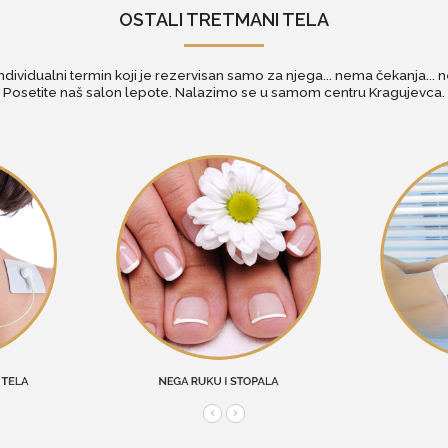
OSTALI TRETMANI TELA
individualni termin koji je rezervisan samo za njega... nema čekanja... ne
Posetite naš
salon lepote
. Nalazimo se u samom centru Kragujevca.