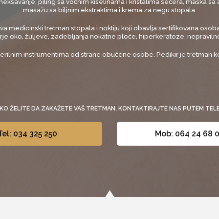
ekšavanje, piling sa voćnim kiselinama i kristalima šećera, maska sa
masažu sa biljnim ekstraktima i krema za negu stopala.
medicinski tretman stopala i noktiju koji obavlja sertifikovana osoba
kurje oko, žuljeve, zadebljanja nokatne ploče, hiperkeratoze, nepravi
erilnim instrumentima od strane obučene osobe. Pedikir je tretman ko
KO ŽELITE DA ZAKAŽETE VAŠ TRETMAN, KONTAKTIRAJTE NAS PUTEM TEL
Tel: 034 325 250
Mob: 064 24 68 