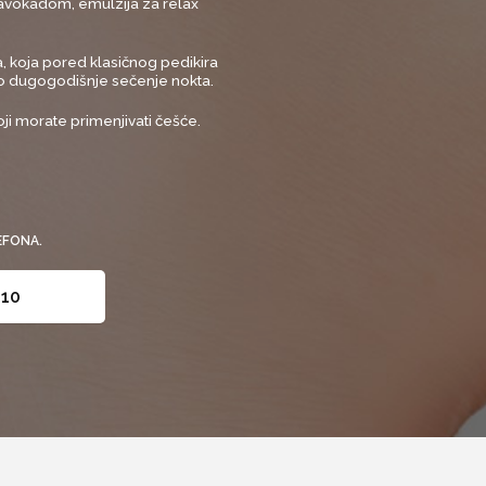
 avokadom, emulzija za relax
, koja pored klasičnog pedikira
lno dugogodišnje sečenje nokta.
ji morate primenjivati češće.
EFONA.
010