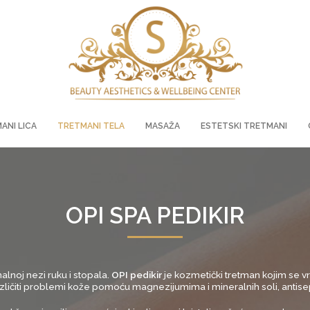
ANI LICA
TRETMANI TELA
MASAŽA
ESTETSKI TRETMANI
OPI SPA PEDIKIR
nalnoj nezi ruku i stopala.
OPI pedikir
je kozmetički tretman kojim se vr
azličiti problemi kože pomoću magnezijumima i mineralnih soli, antisepti