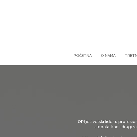
POČETNA
O NAMA
TRETM
OPI
je svetski lider u profesio
stopala, kao i drugi r