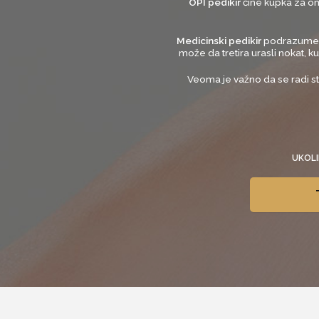
OPI pedikir
čine
kupka za om
Medicinski pedikir
podrazumeva 
može da tretira urasli nokat, 
Veoma je važno da se radi st
UKOLI