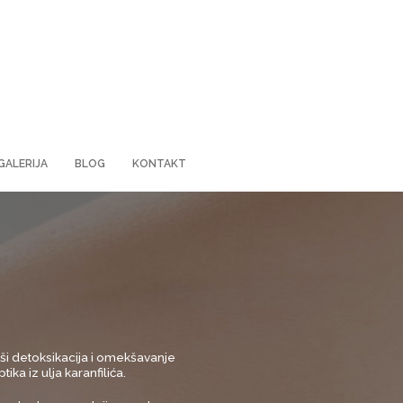
GALERIJA
BLOG
KONTAKT
ši detoksikacija i omekšavanje
ka iz ulja karanfilića.