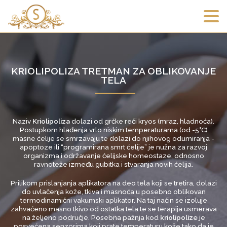
KRIOLIPOLIZA TRETMAN ZA OBLIKOVANJE
TELA
Naziv
Kriolipoliza
dolazi od grčke reči kryos (mraz, hladnoća).
Postupkom hlađenja vrlo niskim temperaturama (od -5°C)
masne ćelije se smrzavaju te dolazi do njihovog odumiranja -
apoptoze ili “programirana smrt ćelije” je nužna za razvoj
organizma i održavanje ćelijske homeostaze, odnosno
ravnoteže između gubitka i stvaranja novih ćelija.
Prilikom prislanjanja aplikatora na deo tela koji se tretira, dolazi
do uvlačenja kože, tkiva i masnoća u posebno oblikovan
termodinamični vakumski aplikator. Na taj način se izoluje
zahvaćeno masno tkivo od ostatka tela te se terapija usmerava
na željeno područje. Posebna pažnja kod
kriolipolize
je
posvećena senzorima koji prate temperaturu kože tako da je