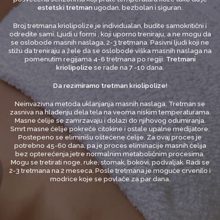
estetski tretman
ugodan, bezbolan i siguran.
Broj tretmana kriolipolize je individualan, budite samokritični i
odredite sami. Ljudi u formi , koji uporno treniraju, a ne mogu da
se oslobode masnih naslaga, 2-3 tretmana. Pasivni ljudi koji ne
stižu da treniraju a žele da se oslobode viška masnih naslaga na
pomenutim regijama 4-6 tretmana po regiji.
Tretmani
kriolipolize
se rade na 7 -10 dana.
Da rezimiramo tretman kriolipolize!
Neinvazivna metoda uklanjanja masnih naslaga. Tretman se
zasniva na hlađenju dela tela na veoma niskim temperaturama.
Masne ćelije se zamrzavaju i dolazi do njihovog odumiranja.
Smrt masne ćelije pokreće citokine i ostale upalne medijatore.
Postepeno se eliminišu oštećene ćelije. Za ovaj proces je
potrebno 45-60 dana, pa je proces eliminacije masnih ćelija
bez opterećenja jetre normalnim metaboličnim procesima.
Mogu se tretirati noge, ruke, stomak, bokovi, podvaljak. Radi se
2-3 tretmana na 2 meseca. Posle tretmana je moguće crvenilo i
modrice koje se povlače za par dana.