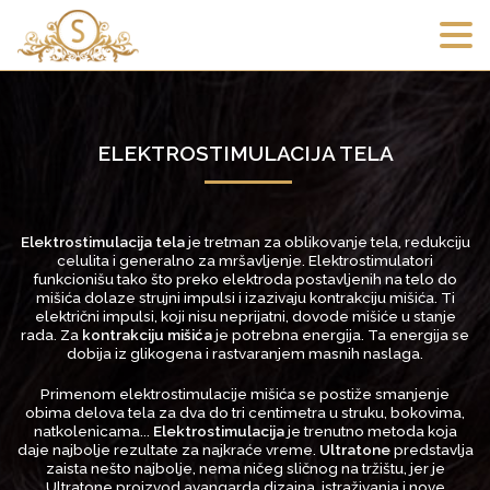
ELEKTROSTIMULACIJA TELA
Elektrostimulacija tela
je tretman za oblikovanje tela, redukciju
celulita i generalno za mršavljenje. Elektrostimulatori
funkcionišu tako što preko elektroda postavljenih na telo do
mišića dolaze strujni impulsi i izazivaju kontrakciju mišića. Ti
električni impulsi, koji nisu neprijatni, dovode mišiće u stanje
rada. Za
kontrakciju mišića
je potrebna energija. Ta energija se
dobija iz glikogena i rastvaranjem masnih naslaga.
Primenom elektrostimulacije mišića se postiže smanjenje
obima delova tela za dva do tri centimetra u struku, bokovima,
natkolenicama...
Elektrostimulacija
je trenutno metoda koja
daje najbolje rezultate za najkraće vreme.
Ultratone
predstavlja
zaista nešto najbolje, nema ničeg sličnog na tržištu, jer je
Ultratone proizvod avangarda dizajna, istraživanja i nove