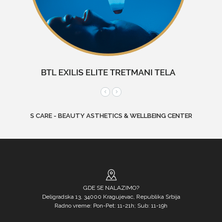
S CARE - BEAUTY ASTHETICS & WELLBEING CENTER
GDE SE NALAZIMO?
Deligradska 13, 34000 Kragujevac, Republika Srbija
Radno vreme: Pon-Pet: 11-21h; Sub: 11-19h