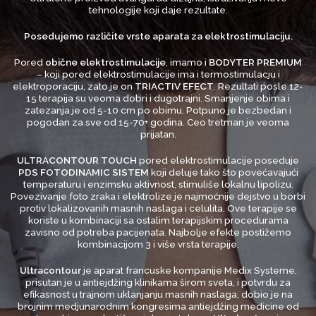
tehnologije koji daje rezultate.
Posedujemo različite vrste aparata za elektrostimulaciju.
Pored
obične elektrostimulacije
, imamo i
BODYTER PREMIUM
– koji pored elektrostimulacije ima i termostimulacju i
elektroporaciju, zato je on
TRIACTIV EFECT
. Rezultati posle 12-
15 terapija su veoma dobri i dugotrajni. Smanjenje obima i
zatezanja je od 5-10 cm po obimu. Potpuno je bezbedan i
pogodan za sve od 15-70+ godina. Ceo tretman je veoma
prijatan.
ULTRACONTOUR TOUCH
pored elektrostimulacije poseduje
PDS FOTODINAMIC SISTEM
koji deluje tako što povećavajući
temperaturu i enzimsku aktivnost, stimuliše lokalnu lipolizu.
Povezivanje foto zraka i elektrolize je najmoćnije dejstvo u borbi
protiv lokalizovanih masnih naslaga i celulita. Ove terapije se
koriste u kombinaciji sa ostalim terapijskim procedurama
zavisno od potreba pacijenata. Najbolje efekte postižemo
kombinacijom 3 i više vrsta terapije.
Ultracontour
je aparat francuske kompanije Medix Systeme,
prisutan je u antiejdžing klinikama širom sveta, i potvrdu za
efikasnost u trajnom uklanjanju masnih naslaga, dobio je na
brojnim medjunarodnim kongresima antiejdžing medicine od