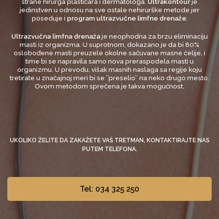
strane hirurga plastičara i dermatologa.
Ultrakontour
je
jedinstven u odnosu na sve ostale nehirurške metode jer
poseduje i
program ultrazvučne limfne drenaže
.
Ultrazvučna limfna drenaža
je neophodna za brzu eliminaciju
masti iz organizma. U suprotnom, dokazano je da bi 80%
oslobođene masti preuzele okolne sačuvane masne ćelije, i
time bi se napravila samo nova preraspodela masti u
organizmu. U prevodu, višak masnih naslaga sa regije koju
tretirate u značajnoj meri bi se ’’preselio’’ na neko drugo mesto.
Ovom metodom sprečena je takva mogućnost.
UKOLIKO ŽELITE DA ZAKAŽETE VAŠ TRETMAN, KONTAKTIRAJTE NAS
PUTEM TELEFONA.
Tel: 034 325 250