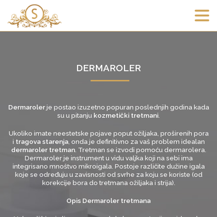
DERMAROLER
Dermaroler
je postao izuzetno popuran poslednjih godina kada
su u pitanju
kozmetički tretmani
.
Ukoliko imate neestetske pojave poput ožiljaka, proširenih pora
i
tragova starenja
, onda je definitivno za vaš problem idealan
dermaroler tretman
. Tretman se izvodi pomoću dermarolera.
Dermaroler je instrument u vidu valjka koji na sebi ima
integrisano mnoštvo mikroigala. Postoje različite dužine igala
koje se određuju u zavisnosti od svrhe za koju se koriste (od
korekcije bora do tretmana ožiljaka i strija).
Opis Dermaroler tretmana