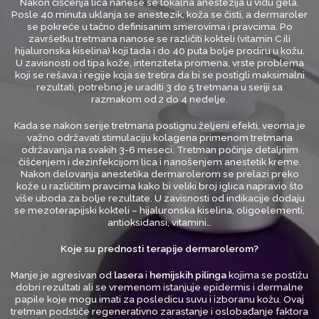
Nakon čišćenja lica nanese se lokalna anestezija u vidu gela.
Posle 40 minuta uklanja se anestezik, koža se čisti, a dermaroler
se pokreće u tačno definisanim smerovima i pravcima. Po
završetku tretmana nanose se različiti kokteli (vitamin C ili
hijaluronska kiselina) koji tada i do 40 puta bolje prodiru u kožu.
U zavisnosti od tipa kože, intenziteta promena, vrste problema
koji se rešava i regije koja se tretira da bi se postigli maksimalni
rezultati, potrebno je uraditi 3 do 5 tretmana u seriji sa
razmakom od 2 do 4 nedelje.
Kada se nakon serije tretmana postignu željeni efekti, veoma je
važno održavati stimulaciju kolagena primenom
tretmana
održavanja
na svakih 3-6 meseci. Tretman počinje detaljnim
čišćenjem i dezinfekcijom lica i nanošenjem anestetik kreme.
Nakon delovanja anestetika dermarolerom se prelazi preko
kože u različitim pravcima kako bi veliki broj iglica napravio što
više uboda za bolje rezultate. U zavisnosti od indikacije dodaju
se
mezoterapijski
kokteli – hijaluronska kiselina, oligoelementi,
antioksidansi, vitamini…
Koje su prednosti terapije dermarolerom?
Manje je agresivan od
lasera
i
hemijskih pilinga
kojima se postižu
dobri rezultati ali se vremenom istanjuje epidermis i dermalne
papile koje mogu imati za posledicu suvu i izboranu kožu. Ovaj
tretman podstiče regenerativno zarastanje i oslobađanje faktora