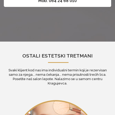
Mob: 064 24 68 010
OSTALI ESTETSKI TRETMANI
Svaki klijent kod nas ima individualni termin koji je rezervisan
samo za njega... nema čekanja... nema prisutnosti trećih lica.
Posetite naš
salon lepote
. Nalazimo se u samom centru
Kragujevca.