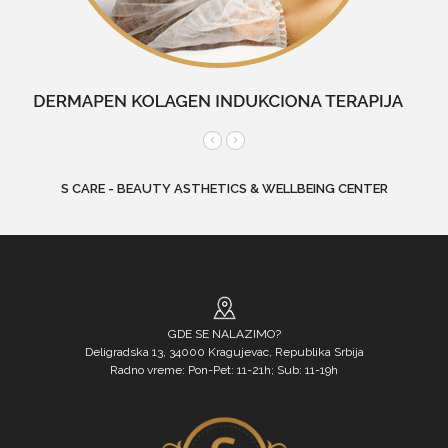
S CARE - BEAUTY ASTHETICS & WELLBEING CENTER
GDE SE NALAZIMO?
Deligradska 13, 34000 Kragujevac, Republika Srbija
Radno vreme: Pon-Pet: 11-21h; Sub: 11-19h