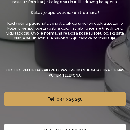
rasta uz formiranje
kolagena tip III
ili zdravog kolagena.
Kakav je oporavak nakon tretmana?
Kod većine pacijenata se javlja lak do umeren otok, zatezanje
kože, crvenilo, osetljivost na dodir, svrab i petehije (modrice u
vidu tačkica). Ovo je normalna reakcija kože i u roku od 1-2 sata
stanje se ublažava, a nakon 24-48 časova normalizuje.
UKOLIKO ŽELITE DA ZAKAŽETE VAŠ TRETMAN, KONTAKTIRAJTE NAS
PUTEM TELEFONA.
Tel: 034 325 250