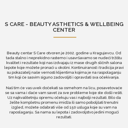
S CARE - BEAUTY ASTHETICS & WELLBEING
CENTER
Beauty centar S Care otvoren je 2002. godine u Kragujevcu. Od
tada stalno i neprekidno rastemo i usavršavamo se nudeći tržištu
kvalitet i rezultate koji nas izdvajaju iz mase drugih sličnih salona
lepote koje možete pronaći u okolini. Kontinuiranost i tradicija pravi
su pokazatelj naše vernosti klijentima kojima je na raspolaganju
tim koji će sasvim siguno zadovoljiti i opravdati sva očekivanja.
Naš tim će vas uvek dočekati sa osmehom na licu, posavetovaće
se sa vama i daće vam savet za sve probleme koje ste došli rešiti.
Uz najkvalitetniju opremu očekuju vas i najbolji rezultati. Bilo da
želite kompletnu promenu imidža ili samo poboljšati trenutni
izgled, možete odabrati više od 150 usluga koje su vam na
raposlaganju. Sa nama su lepota i zadovoljstvo jedini mogući
rezultati.