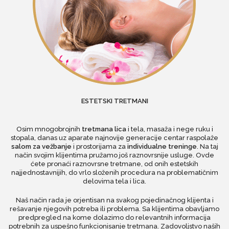
ESTETSKI TRETMANI
Osim mnogobrojnih
tretmana lica
i tela, masaža i nege ruku i
stopala, danas uz aparate najnovije generacije centar raspolaže
salom za vežbanje
i prostorijama za
individualne treninge
. Na taj
način svojim klijentima pružamo još raznovrsnije usluge. Ovde
ćete pronaći raznovrsne tretmane, od onih estetskih
najjednostavnijih, do vrlo složenih procedura na problematičnim
delovima tela i lica.
Naš način rada je orjentisan na svakog pojedinačnog klijenta i
rešavanje njegovih potreba ili problema. Sa klijentima obavljamo
predpregled na kome dolazimo do relevantnih informacija
potrebnih za uspešno funkcionisanje tretmana. Zadovoljstvo naših