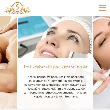
Sve što vašoj koži treba na jednom mestu
U našoj ponudi za negu lica i tela naći ćete
linije vrhunskih kozmetičkih proizvoda i
najsavremeniju tehnologiju kojom čuvamo vaš
mladalački izgled. Naš tim profesionalaca će
vam pored kvalitetne usluge omogućiti prijatan
i ugodan boravak tokom tretmana.