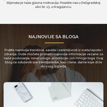
klijenata je naša glavna motivacija. Posetite nas u Deligradskoj
ulici br. 13, u Kragujevcu.
NAJNOVIJE SA BLOGA
Pratite najnovije trendove, savete i zanimljivosti iz sveta lepote i
zdravlja. Ovde možete pronaći i najnovije informacije vezane za
naše poslovanje, nove usluge, promocije i još mnogo toga. Ovaj
blog će oduševiti sve trendseterke, kao i žene, dame koje drže
do svog izgleda.