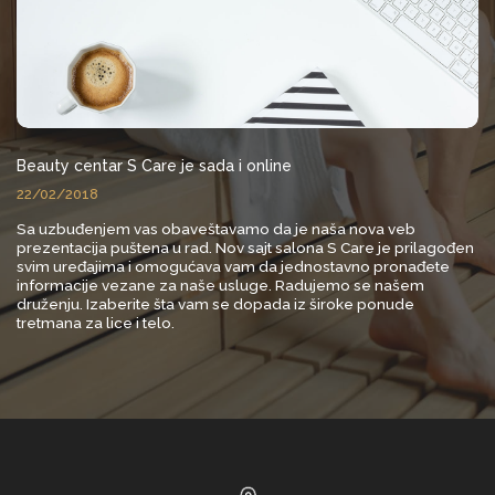
Beauty centar S Care je sada i online
22/02/2018
Sa uzbuđenjem vas obaveštavamo da je naša nova veb
prezentacija puštena u rad. Nov sajt salona S Care je prilagođen
svim uređajima i omogućava vam da jednostavno pronađete
informacije vezane za naše usluge. Radujemo se našem
druženju. Izaberite šta vam se dopada iz široke ponude
tretmana za lice i telo.