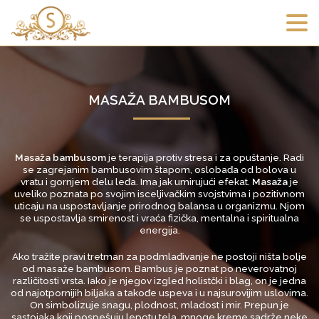
MASAŽA BAMBUSOM
Masaža bambusom
je terapija protiv stresa i za opuštanje. Radi
se zagrejanim bambusovim štapom, oslobađa od bolova u
vratu i gornjem delu leđa. Ima jak umirujući efekat.
Masaža
je
uveliko poznata po svojim isceljivačkim svojstvima i pozitivnom
uticaju na uspostavljanje prirodnog balansa u organizmu. Njom
se uspostavlja smirenost i vraća fizička, mentalna i spiritualna
energija.
Ako tražite pravi tretman za podmlađivanje ne postoji ništa bolje
od masaže bambusom. Bambus je poznat po neverovatnoj
različitosti vrsta. Iako je njegov izgled holistčki i blag, on je jedna
od najotpornijih biljaka a takođe uspeva i u najsurovijim uslovima.
On simbolizuje snagu, plodnost, mladost i mir. Prepun je
sastojaka koji pospešuju lepotu tela, mnoge kreme sadrže neke