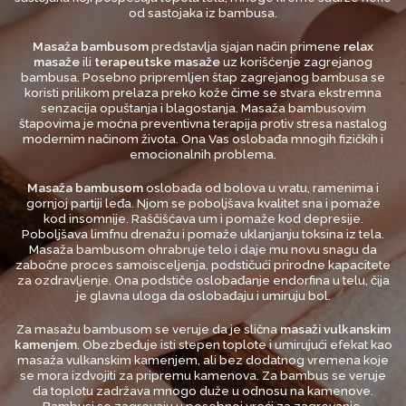
od sastojaka iz bambusa.
Masaža bambusom
predstavlja sjajan način primene
relax
masaže
ili
terapeutske masaže
uz korišćenje zagrejanog
bambusa. Posebno pripremljen štap zagrejanog bambusa se
koristi prilikom prelaza preko kože čime se stvara ekstremna
senzacija opuštanja i blagostanja. Masaža bambusovim
štapovima je moćna preventivna terapija protiv stresa nastalog
modernim načinom života. Ona Vas oslobađa mnogih fizičkih i
emocionalnih problema.
Masaža bambusom
oslobađa od bolova u vratu, ramenima i
gornjoj partiji leđa. Njom se poboljšava kvalitet sna i pomaže
kod insomnije. Raščišćava um i pomaže kod depresije.
Poboljšava limfnu drenažu i pomaže uklanjanju toksina iz tela.
Masaža bambusom ohrabruje telo i daje mu novu snagu da
zabočne proces samoisceljenja, podstičući prirodne kapacitete
za ozdravljenje. Ona podstiče oslobađanje endorfina u telu, čija
je glavna uloga da oslobađaju i umiruju bol.
Za masažu bambusom se veruje da je slična
masaži vulkanskim
kamenjem
. Obezbeđuje isti stepen toplote i umirujući efekat kao
masaža vulkanskim kamenjem, ali bez dodatnog vremena koje
se mora izdvojiti za pripremu kamenova. Za bambus se veruje
da toplotu zadržava mnogo duže u odnosu na kamenove.